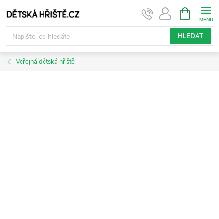
Přejít
NÁKUPNÍ
KOŠÍK
na
obsah
HLEDAT
Veřejná dětská hřiště