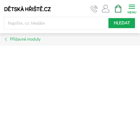
Přejít
NÁKUPNÍ
KOŠÍK
na
obsah
HLEDAT
Přídavné moduly