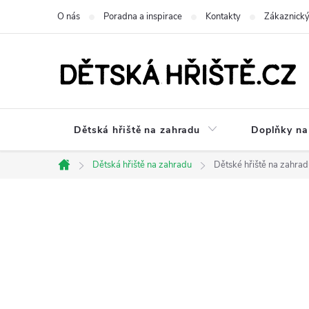
Přejít
O nás
Poradna a inspirace
Kontakty
Zákaznický
na
obsah
Dětská hřiště na zahradu
Doplňky na 
Dětská hřiště na zahradu
Dětské hřiště na zahrad
Domů