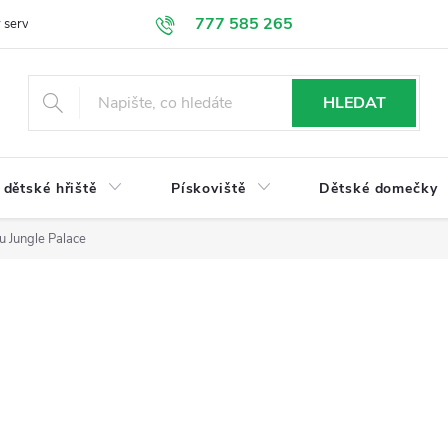
777 585 265
 servis
Doprava a platba
Obchodní podmínky
Ochrana údajů
HLEDAT
dětské hřiště
Pískoviště
Dětské domečky
u Jungle Palace