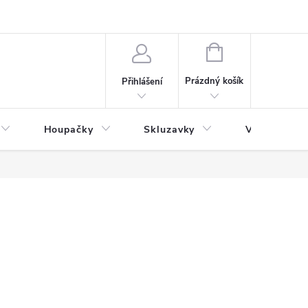
NÁKUPNÍ
KOŠÍK
Prázdný košík
Přihlášení
Houpačky
Skluzavky
Veřejná děts