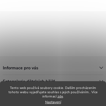
Z
Informace pro vás
á
Fotogalerie dětských hřišť
p
Tento web používá soubory cookie. Dalším procházením
tohoto webu vyjadřujete souhlas s jejich používáním.. Více
a
informací
zde
.
Copyright 2026
Dětská hřiště
. Všechna práva vyhrazena.
Upravit
Nastavení
nastavení cookies