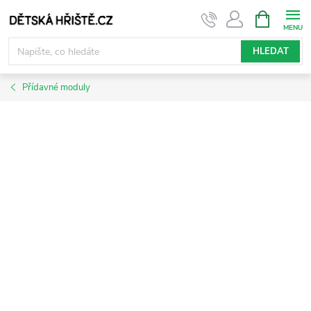
Přejít
NÁKUPNÍ
KOŠÍK
na
obsah
HLEDAT
Přídavné moduly