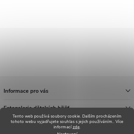
Z
Informace pro vás
á
Fotogalerie dětských hřišť
p
Tento web používá soubory cookie. Dalším procházením
tohoto webu vyjadřujete souhlas s jejich používáním.. Více
a
informací
zde
.
Copyright 2026
Dětská hřiště
. Všechna práva vyhrazena.
Upravit