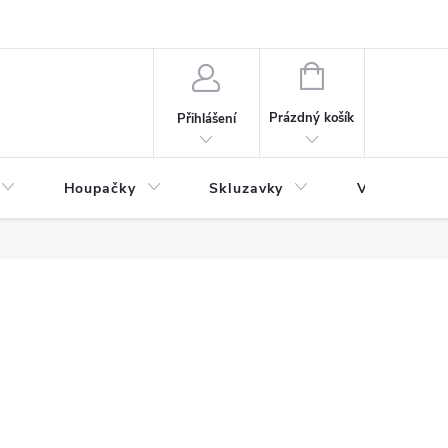
NÁKUPNÍ
KOŠÍK
Prázdný košík
Přihlášení
Houpačky
Skluzavky
Veřejná děts