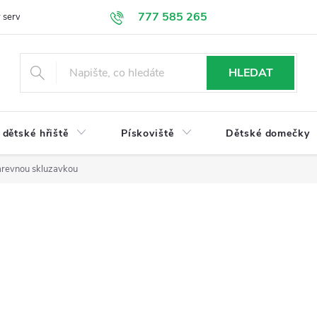
777 585 265
 servis
Doprava a platba
Obchodní podmínky
Ochrana údajů
HLEDAT
dětské hřiště
Pískoviště
Dětské domečky
barevnou skluzavkou