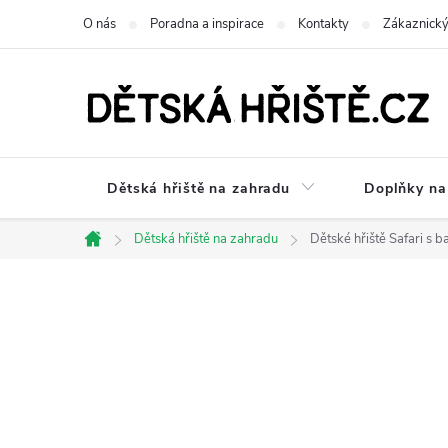
Přejít
O nás
Poradna a inspirace
Kontakty
Zákaznický
na
obsah
Dětská hřiště na zahradu
Doplňky na 
Dětská hřiště na zahradu
Dětské hřiště Safari s 
Domů