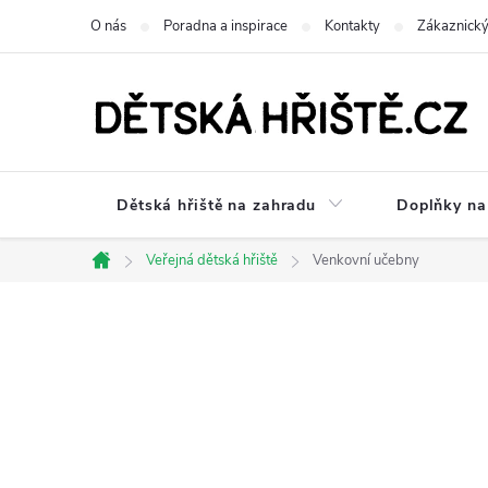
Přejít
O nás
Poradna a inspirace
Kontakty
Zákaznický
na
obsah
Dětská hřiště na zahradu
Doplňky na 
Veřejná dětská hřiště
Venkovní učebny
Domů