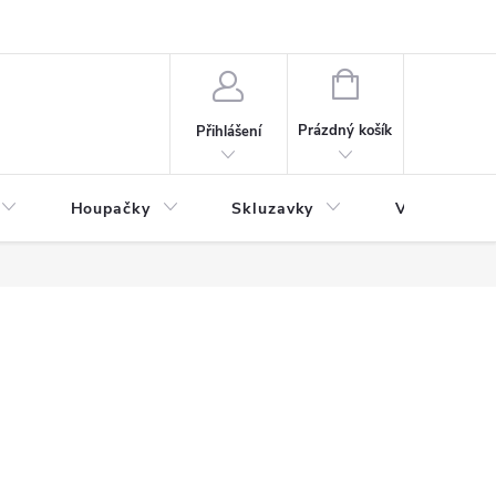
NÁKUPNÍ
KOŠÍK
Prázdný košík
Přihlášení
Houpačky
Skluzavky
Veřejná děts