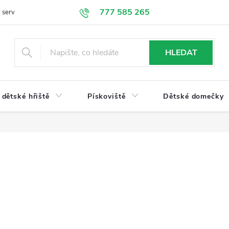
777 585 265
 servis
Doprava a platba
Obchodní podmínky
Ochrana údajů
HLEDAT
dětské hřiště
Pískoviště
Dětské domečky