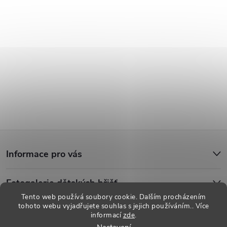
Z
Informace pro vás
á
Fotogalerie dětských hřišť
p
Tento web používá soubory cookie. Dalším procházením
tohoto webu vyjadřujete souhlas s jejich používáním.. Více
a
informací
zde
.
Copyright 2026
Dětská hřiště
. Všechna práva vyhrazena.
Upravit