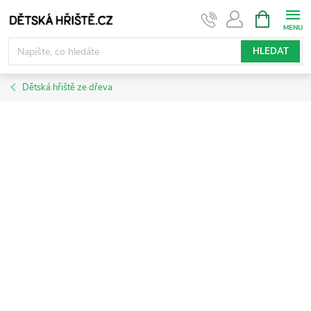
Přejít
NÁKUPNÍ
KOŠÍK
na
obsah
HLEDAT
Dětská hřiště ze dřeva