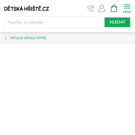
Přejít
NÁKUPNÍ
KOŠÍK
na
obsah
HLEDAT
Veřejná dětská hřiště