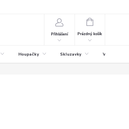
NÁKUPNÍ
KOŠÍK
Prázdný košík
Přihlášení
Houpačky
Skluzavky
Veřejná děts