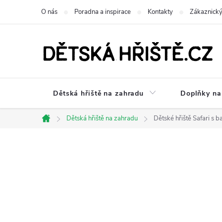
Přejít
O nás
Poradna a inspirace
Kontakty
Zákaznický
na
obsah
Dětská hřiště na zahradu
Doplňky na 
Dětská hřiště na zahradu
Dětské hřiště Safari s 
Domů