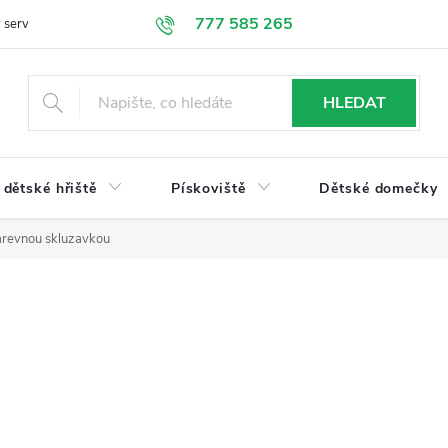
777 585 265
 servis
Doprava a platba
Obchodní podmínky
Ochrana údajů
HLEDAT
dětské hřiště
Pískoviště
Dětské domečky
barevnou skluzavkou