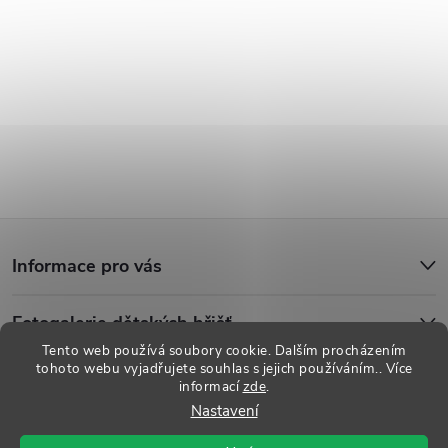
Z
Informace pro vás
á
Fotogalerie dětských hřišť
p
Tento web používá soubory cookie. Dalším procházením
tohoto webu vyjadřujete souhlas s jejich používáním.. Více
a
informací
zde
.
Copyright 2026
Dětská hřiště
. Všechna práva vyhrazena.
Upravit
Nastavení
nastavení cookies
t