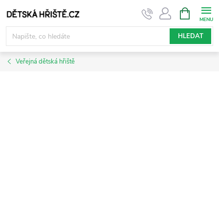
Přejít
NÁKUPNÍ
KOŠÍK
na
obsah
HLEDAT
Veřejná dětská hřiště