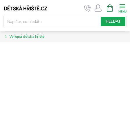
Přejít
NÁKUPNÍ
KOŠÍK
na
obsah
HLEDAT
Veřejná dětská hřiště