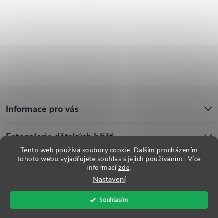
Z
Informace pro vás
á
Fotogalerie dětských hřišť
p
Tento web používá soubory cookie. Dalším procházením
tohoto webu vyjadřujete souhlas s jejich používáním.. Více
a
informací
zde
.
Copyright 2026
Dětská hřiště
. Všechna práva vyhrazena.
Upravit
Nastavení
nastavení cookies
t
Souhlasím
Vytvořil Shoptet