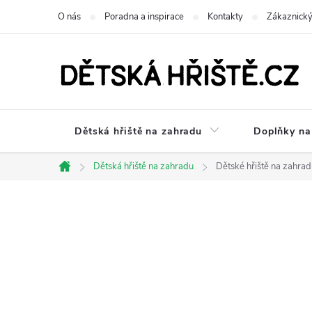
Přejít
O nás
Poradna a inspirace
Kontakty
Zákaznický
na
obsah
Dětská hřiště na zahradu
Doplňky na 
Dětská hřiště na zahradu
Dětské hřiště na zahra
Domů