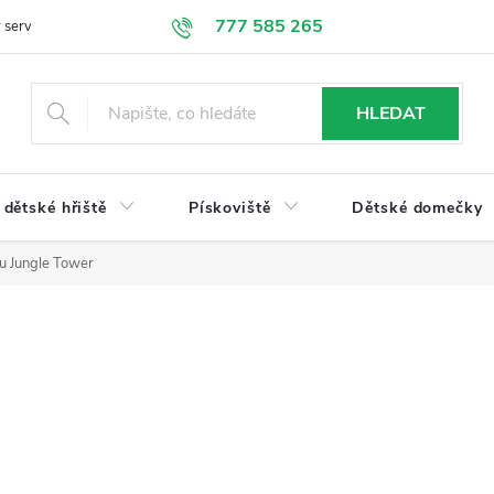
777 585 265
 servis
Doprava a platba
Obchodní podmínky
Ochrana údajů
HLEDAT
dětské hřiště
Pískoviště
Dětské domečky
du Jungle Tower