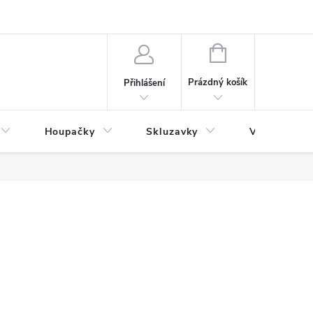
NÁKUPNÍ
KOŠÍK
Prázdný košík
Přihlášení
Houpačky
Skluzavky
Veřejná děts