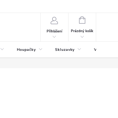
NÁKUPNÍ
KOŠÍK
Prázdný košík
Přihlášení
Houpačky
Skluzavky
Veřejná děts