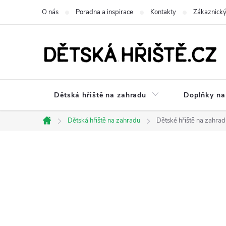
Přejít
O nás
Poradna a inspirace
Kontakty
Zákaznický
na
obsah
Dětská hřiště na zahradu
Doplňky na 
Dětská hřiště na zahradu
Dětské hřiště na zahra
Domů