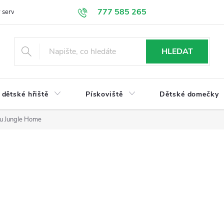
777 585 265
 servis
Doprava a platba
Obchodní podmínky
Ochrana údajů
HLEDAT
dětské hřiště
Pískoviště
Dětské domečky
du Jungle Home