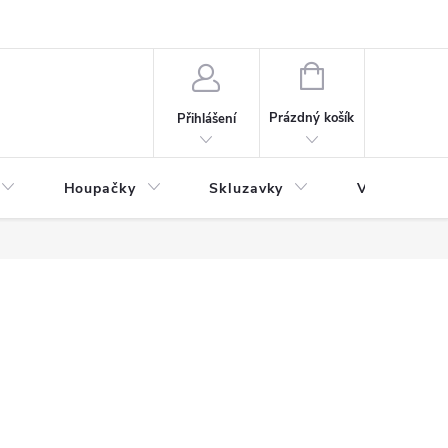
NÁKUPNÍ
KOŠÍK
Prázdný košík
Přihlášení
Houpačky
Skluzavky
Veřejná děts