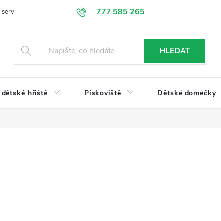
777 585 265
 servis
Doprava a platba
Obchodní podmínky
Ochrana údajů
HLEDAT
dětské hřiště
Pískoviště
Dětské domečky