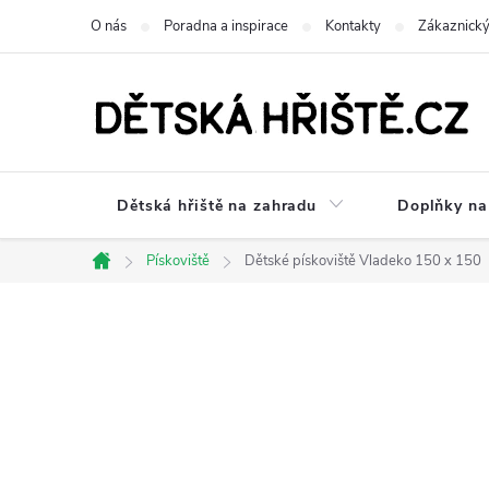
Přejít
O nás
Poradna a inspirace
Kontakty
Zákaznický
na
obsah
Dětská hřiště na zahradu
Doplňky na 
Pískoviště
Dětské pískoviště Vladeko 150 x 150
Domů