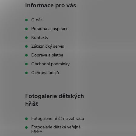
á
Informace pro vás
p
O nás
Poradna a inspirace
a
Kontakty
t
Zákaznický servis
Doprava a platba
í
Obchodní podmínky
Ochrana údajů
Fotogalerie dětských
hřišť
Fotogalerie hřišť na zahradu
Fotogalerie dětská veřejná
hřiště