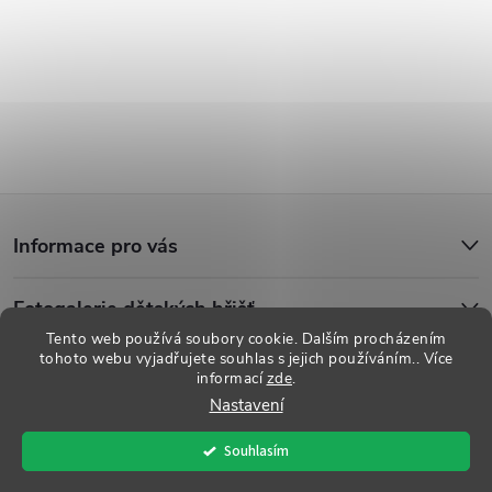
Z
Informace pro vás
á
Fotogalerie dětských hřišť
p
Tento web používá soubory cookie. Dalším procházením
tohoto webu vyjadřujete souhlas s jejich používáním.. Více
a
informací
zde
.
Copyright 2026
Dětská hřiště
. Všechna práva vyhrazena.
Upravit
Nastavení
nastavení cookies
t
Souhlasím
Vytvořil Shoptet