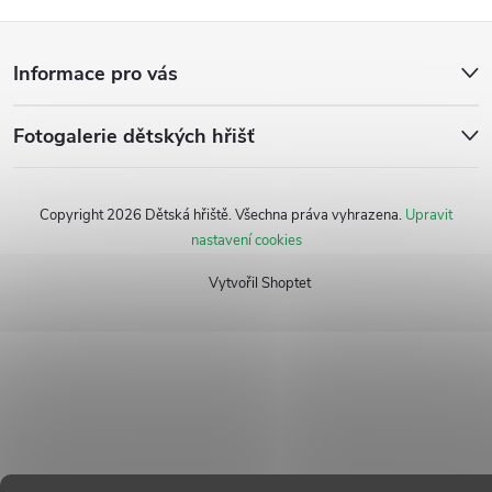
Z
Informace pro vás
á
Fotogalerie dětských hřišť
p
a
Copyright 2026
Dětská hřiště
. Všechna práva vyhrazena.
Upravit
nastavení cookies
t
Vytvořil Shoptet
í