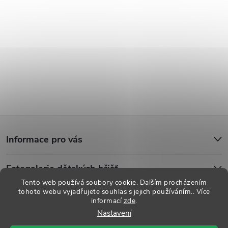
Z
Informace pro vás
á
Fotogalerie dětských hřišť
p
Tento web používá soubory cookie. Dalším procházením
tohoto webu vyjadřujete souhlas s jejich používáním.. Více
a
informací
zde
.
Copyright 2026
Dětská hřiště
. Všechna práva vyhrazena.
Upravit
Nastavení
nastavení cookies