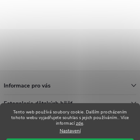
Z
Informace pro vás
á
Fotogalerie dětských hřišť
p
Tento web používá soubory cookie. Dalším procházením
tohoto webu vyjadřujete souhlas s jejich používáním.. Více
a
informací
zde
.
Copyright 2026
Dětská hřiště
. Všechna práva vyhrazena.
Upravit
Nastavení
nastavení cookies