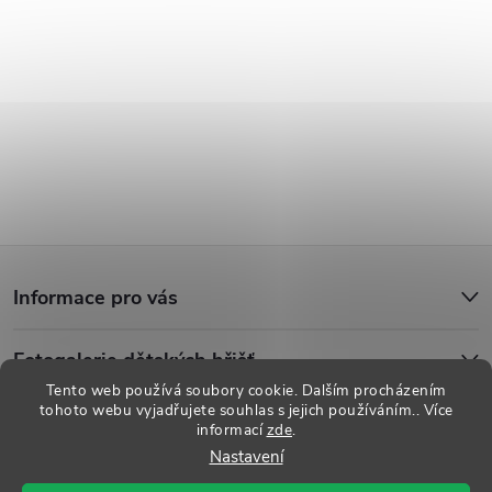
Z
Informace pro vás
á
Fotogalerie dětských hřišť
p
Tento web používá soubory cookie. Dalším procházením
tohoto webu vyjadřujete souhlas s jejich používáním.. Více
a
informací
zde
.
Copyright 2026
Dětská hřiště
. Všechna práva vyhrazena.
Upravit
Nastavení
nastavení cookies
t