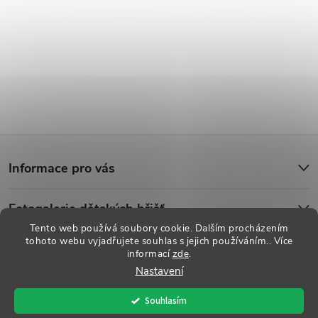
Z
Informace pro vás
á
Fotogalerie dětských hřišť
p
Tento web používá soubory cookie. Dalším procházením
tohoto webu vyjadřujete souhlas s jejich používáním.. Více
a
informací
zde
.
Copyright 2026
Dětská hřiště
. Všechna práva vyhrazena.
Upravit
Nastavení
nastavení cookies
t
Souhlasím
Vytvořil Shoptet