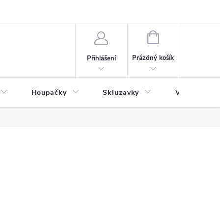
NÁKUPNÍ
KOŠÍK
Prázdný košík
Přihlášení
Houpačky
Skluzavky
Veřejná děts