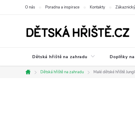
Přejít
O nás
Poradna a inspirace
Kontakty
Zákaznický
na
obsah
Dětská hřiště na zahradu
Doplňky na 
Dětská hřiště na zahradu
Malé dětské hřiště Jungl
Domů