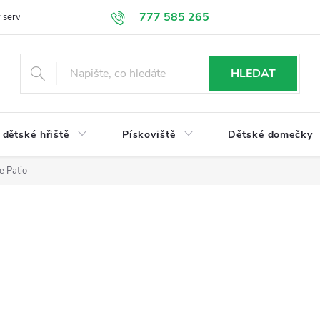
777 585 265
 servis
Doprava a platba
Obchodní podmínky
Ochrana údajů
HLEDAT
dětské hřiště
Pískoviště
Dětské domečky
e Patio