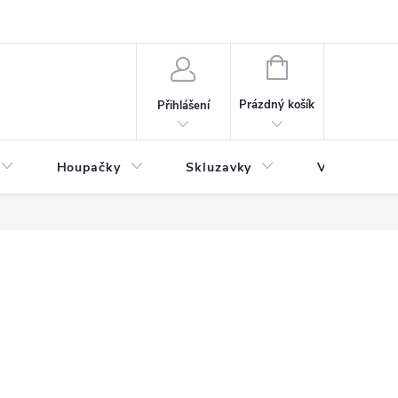
NÁKUPNÍ
KOŠÍK
Prázdný košík
Přihlášení
Houpačky
Skluzavky
Veřejná děts