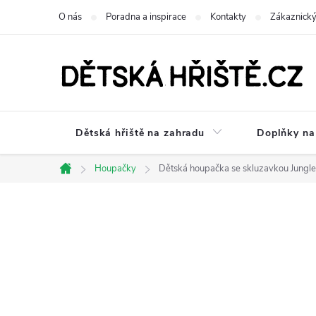
Přejít
O nás
Poradna a inspirace
Kontakty
Zákaznický
na
obsah
Dětská hřiště na zahradu
Doplňky na 
Houpačky
Dětská houpačka se skluzavkou Jungl
Domů