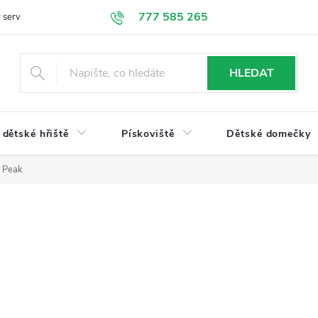
777 585 265
 servis
Doprava a platba
Obchodní podmínky
Ochrana údajů
HLEDAT
dětské hřiště
Pískoviště
Dětské domečky
e Peak