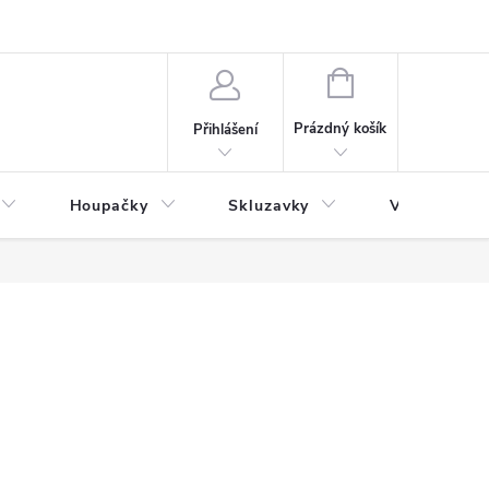
NÁKUPNÍ
KOŠÍK
Prázdný košík
Přihlášení
Houpačky
Skluzavky
Veřejná děts