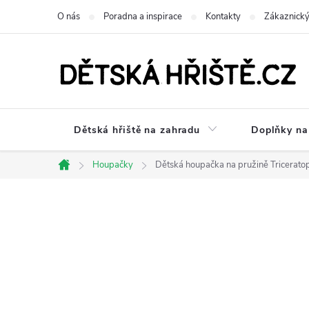
Přejít
O nás
Poradna a inspirace
Kontakty
Zákaznický
na
obsah
Dětská hřiště na zahradu
Doplňky na 
Houpačky
Dětská houpačka na pružině Tricerato
Domů