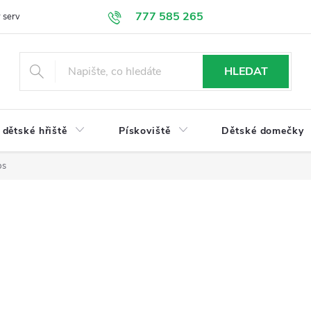
777 585 265
 servis
Doprava a platba
Obchodní podmínky
Ochrana údajů
HLEDAT
dětské hřiště
Pískoviště
Dětské domečky
ps