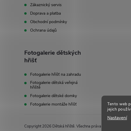
t
Zákaznický servis
Doprava a platba
í
Obchodní podmínky
Ochrana údajů
Fotogalerie dětských
hřišť
Fotogalerie hřišť na zahradu
Fotogalerie dětská veřejná
hřiště
Fotogalerie dětské domky
Tento web p
Fotogalerie montáže hřišť
jejich použí
Nastavení
Copyright 2026
Dětská hřiště
. Všechna práva vyhrazena.
Uprav