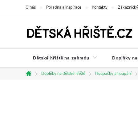
Přejít
O nás
Poradna a inspirace
Kontakty
Zákaznický
na
obsah
Dětská hřiště na zahradu
Doplňky na 
Doplňky na dětské hřiště
Houpačky a houpání
Domů