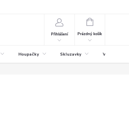
NÁKUPNÍ
KOŠÍK
Prázdný košík
Přihlášení
Houpačky
Skluzavky
Veřejná děts