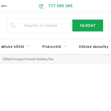
777 585 265
 servis
Doprava a platba
Obchodní podmínky
Ochrana údajů
HLEDAT
dětské hřiště
Pískoviště
Dětské domečky
Dětská houpací hrazda Monkey Bar