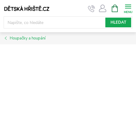
Přejít
NÁKUPNÍ
KOŠÍK
na
obsah
HLEDAT
Houpačky a houpání