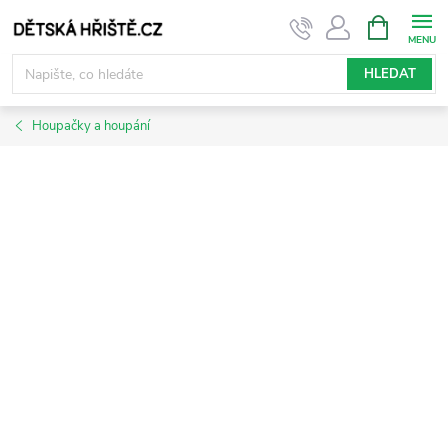
Přejít
NÁKUPNÍ
KOŠÍK
na
obsah
HLEDAT
Houpačky a houpání