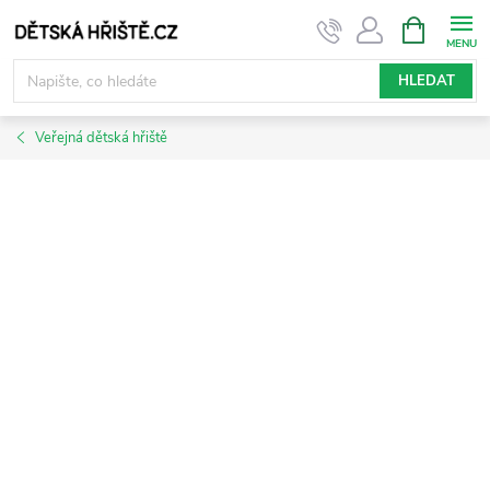
Přejít
NÁKUPNÍ
KOŠÍK
na
obsah
HLEDAT
Veřejná dětská hřiště