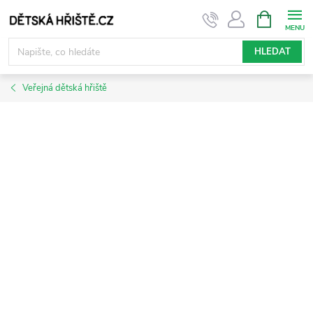
Přejít
NÁKUPNÍ
KOŠÍK
na
obsah
HLEDAT
Veřejná dětská hřiště