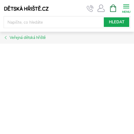
Přejít
NÁKUPNÍ
KOŠÍK
na
obsah
HLEDAT
Veřejná dětská hřiště