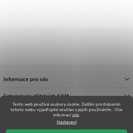
Z
Informace pro vás
á
Fotogalerie dětských hřišť
p
Tento web používá soubory cookie. Dalším procházením
tohoto webu vyjadřujete souhlas s jejich používáním.. Více
a
informací
zde
.
Copyright 2026
Dětská hřiště
. Všechna práva vyhrazena.
Upravit
Nastavení
nastavení cookies
t