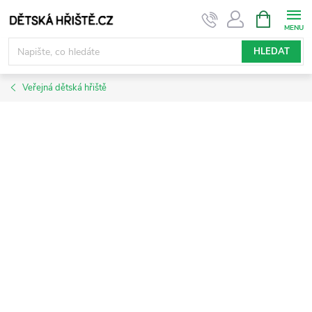
Přejít
NÁKUPNÍ
KOŠÍK
na
obsah
HLEDAT
Veřejná dětská hřiště