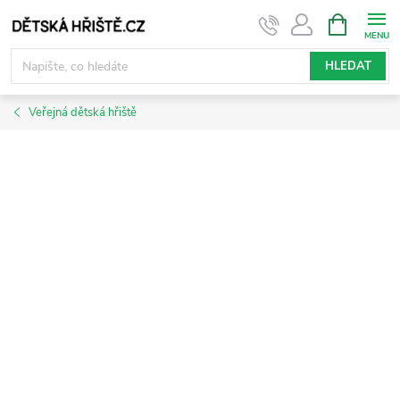
Přejít
NÁKUPNÍ
KOŠÍK
na
obsah
HLEDAT
Veřejná dětská hřiště