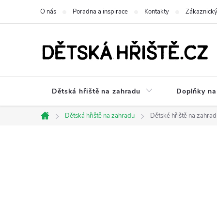
Přejít
O nás
Poradna a inspirace
Kontakty
Zákaznický
na
obsah
Dětská hřiště na zahradu
Doplňky na 
Dětská hřiště na zahradu
Dětské hřiště na zahrad
Domů