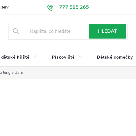
777 585 265
 servis
Doprava a platba
Obchodní podmínky
Ochrana údajů
HLEDAT
dětské hřiště
Pískoviště
Dětské domečky
u Jungle Barn