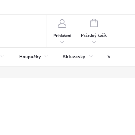
NÁKUPNÍ
KOŠÍK
Prázdný košík
Přihlášení
Houpačky
Skluzavky
Veřejná děts