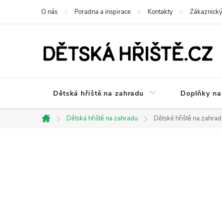
Přejít
O nás
Poradna a inspirace
Kontakty
Zákaznický
na
obsah
Dětská hřiště na zahradu
Doplňky na 
Dětská hřiště na zahradu
Dětské hřiště na zahrad
Domů