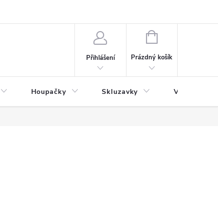
NÁKUPNÍ
KOŠÍK
Prázdný košík
Přihlášení
Houpačky
Skluzavky
Veřejná děts