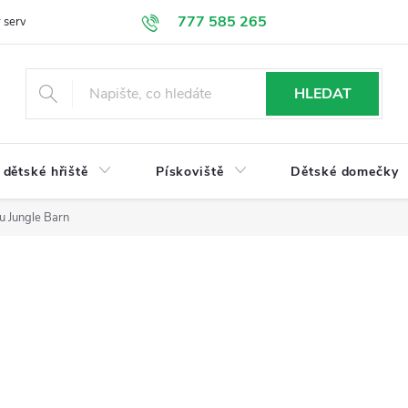
777 585 265
 servis
Doprava a platba
Obchodní podmínky
Ochrana údajů
HLEDAT
dětské hřiště
Pískoviště
Dětské domečky
u Jungle Barn