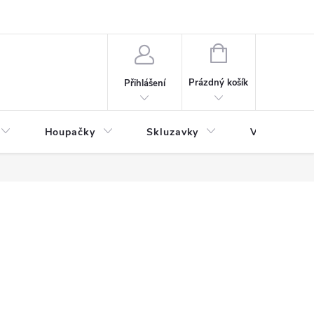
NÁKUPNÍ
KOŠÍK
Prázdný košík
Přihlášení
Houpačky
Skluzavky
Veřejná děts