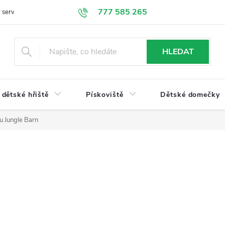
777 585 265
 servis
Doprava a platba
Obchodní podmínky
Ochrana údajů
HLEDAT
dětské hřiště
Pískoviště
Dětské domečky
u Jungle Barn