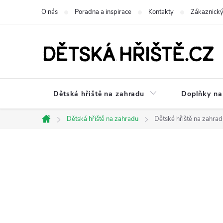
Přejít
O nás
Poradna a inspirace
Kontakty
Zákaznický
na
obsah
Dětská hřiště na zahradu
Doplňky na 
Dětská hřiště na zahradu
Dětské hřiště na zahrad
Domů