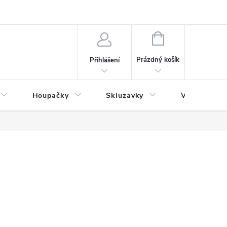
NÁKUPNÍ
KOŠÍK
Prázdný košík
Přihlášení
Houpačky
Skluzavky
Veřejná děts