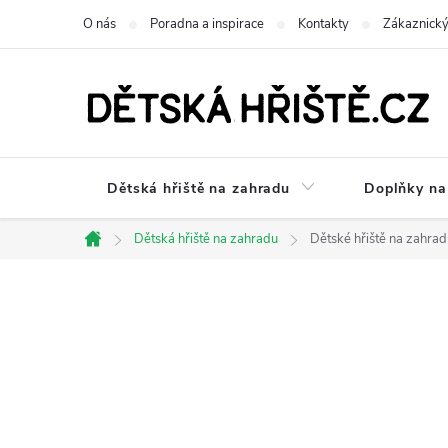
Přejít
O nás
Poradna a inspirace
Kontakty
Zákaznický
na
obsah
Dětská hřiště na zahradu
Doplňky na 
Dětská hřiště na zahradu
Dětské hřiště na zahra
Domů