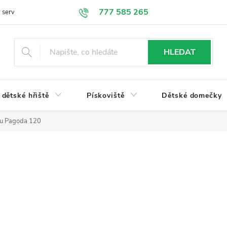
777 585 265
 servis
Doprava a platba
Obchodní podmínky
Ochrana údajů
HLEDAT
dětské hřiště
Pískoviště
Dětské domečky
du Pagoda 120