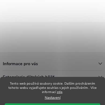
Z
Informace pro vás
á
Fotogalerie dětských hřišť
p
Tento web používá soubory cookie. Dalším procházením
tohoto webu vyjadřujete souhlas s jejich používáním.. Více
a
informací
zde
.
Copyright 2026
Dětská hřiště
. Všechna práva vyhrazena.
Upravit
Nastavení
nastavení cookies
t