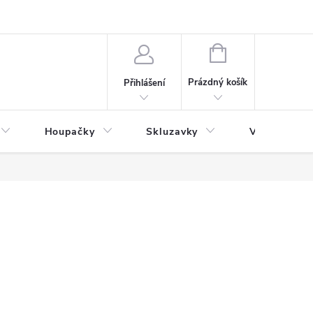
NÁKUPNÍ
KOŠÍK
Prázdný košík
Přihlášení
Houpačky
Skluzavky
Veřejná děts