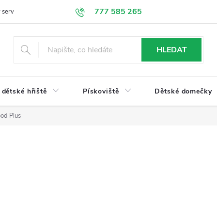
777 585 265
 servis
Doprava a platba
Obchodní podmínky
Ochrana údajů
HLEDAT
dětské hřiště
Pískoviště
Dětské domečky
ood Plus