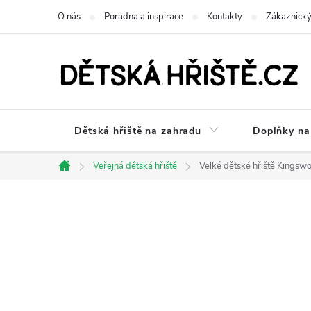
Přejít
O nás
Poradna a inspirace
Kontakty
Zákaznický
na
obsah
Dětská hřiště na zahradu
Doplňky na 
Veřejná dětská hřiště
Velké dětské hřiště Kingsw
Domů