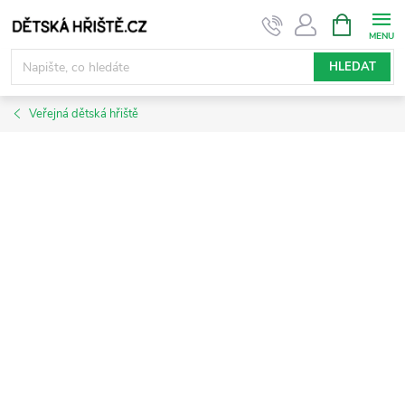
Přejít
NÁKUPNÍ
KOŠÍK
na
obsah
HLEDAT
Veřejná dětská hřiště