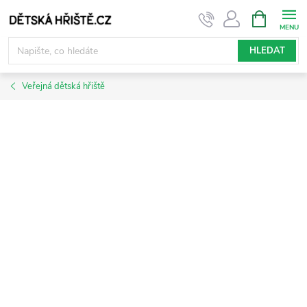
Přejít
NÁKUPNÍ
KOŠÍK
na
obsah
HLEDAT
Veřejná dětská hřiště