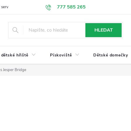
777 585 265
 servis
Doprava a platba
Obchodní podmínky
Ochrana údajů
HLEDAT
dětské hřiště
Pískoviště
Dětské domečky
s Jesper Bridge