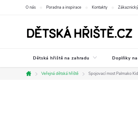
Přejít
O nás
Poradna a inspirace
Kontakty
Zákaznický
na
obsah
Dětská hřiště na zahradu
Doplňky na 
Veřejná dětská hřiště
Spojovací most Palmako Kid
Domů