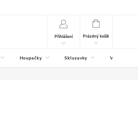
NÁKUPNÍ
KOŠÍK
Prázdný košík
Přihlášení
Houpačky
Skluzavky
Veřejná děts