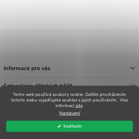
Z
Informace pro vás
á
Fotogalerie dětských hřišť
p
Tento web používá soubory cookie. Dalším procházením
tohoto webu vyjadřujete souhlas s jejich používáním.. Více
a
informací
zde
.
Copyright 2026
Dětská hřiště
. Všechna práva vyhrazena.
Upravit
Nastavení
nastavení cookies
t
Souhlasím
Vytvořil Shoptet
í