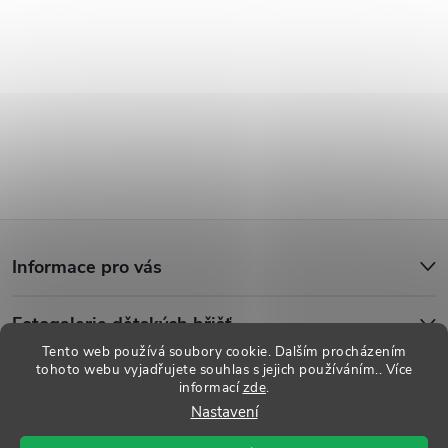
Z
Informace pro vás
á
Fotogalerie dětských hřišť
p
Tento web používá soubory cookie. Dalším procházením
tohoto webu vyjadřujete souhlas s jejich používáním.. Více
a
informací
zde
.
Copyright 2026
Dětská hřiště
. Všechna práva vyhrazena.
Upravit
Nastavení
nastavení cookies
t