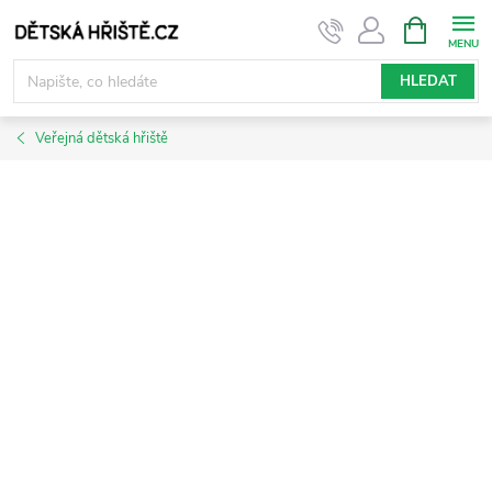
Přejít
NÁKUPNÍ
KOŠÍK
na
obsah
HLEDAT
Veřejná dětská hřiště