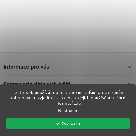
Z
Informace pro vás
á
Fotogalerie dětských hřišť
p
Tento web používá soubory cookie. Dalším procházením
tohoto webu vyjadřujete souhlas s jejich používáním.. Více
a
informací
zde
.
Copyright 2026
Dětská hřiště
. Všechna práva vyhrazena.
Upravit
Nastavení
nastavení cookies
t
Souhlasím
Vytvořil Shoptet
í