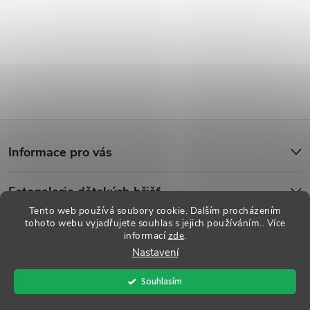
Z
Informace pro vás
á
Fotogalerie dětských hřišť
p
Tento web používá soubory cookie. Dalším procházením
tohoto webu vyjadřujete souhlas s jejich používáním.. Více
a
informací
zde
.
Copyright 2026
Dětská hřiště
. Všechna práva vyhrazena.
Upravit
Nastavení
nastavení cookies
t
Souhlasím
Vytvořil Shoptet
í