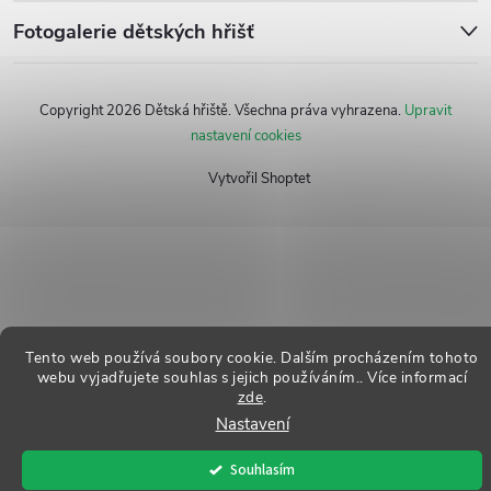
Fotogalerie dětských hřišť
p
a
Copyright 2026
Dětská hřiště
. Všechna práva vyhrazena.
Upravit
nastavení cookies
t
Vytvořil Shoptet
í
Tento web používá soubory cookie. Dalším procházením tohoto
webu vyjadřujete souhlas s jejich používáním.. Více informací
zde
.
Nastavení
Souhlasím