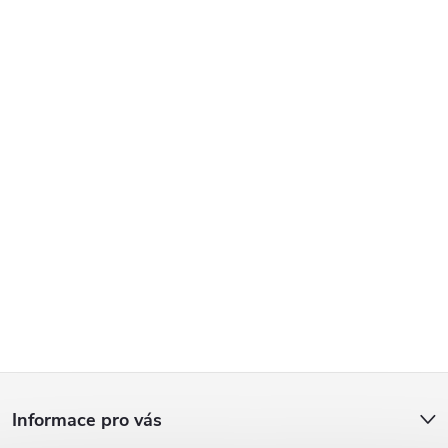
Z
Informace pro vás
á