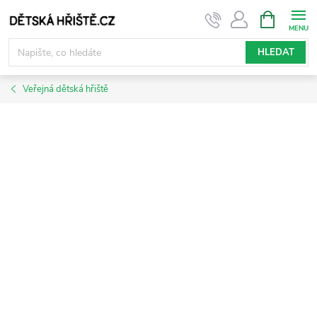
Přejít
NÁKUPNÍ
KOŠÍK
na
obsah
HLEDAT
Veřejná dětská hřiště